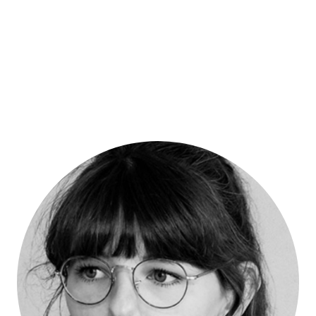
Systemischen Personal- und Organisationsentwickler mag
Menschen - was für seinen Beruf schon mal eine gute
Voraussetzung ist. Mit seiner Mischung aus Ernsthaftigkeit und
Augenzwinkern, seiner Analytik und Klarheit fokussiert er auf
die Potenziale von Menschen und die Steigerung ihrer Selbst-
Wirksamkeit. Seine profunde Kenntnis unterschiedlicher
Organisations-Strukturen ermöglicht ihm als Trainer,
Menschen bei Lösung zu untersützen, die in ihrer Umwelt
funktionieren.