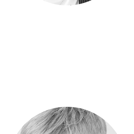
Nele Haasen
Die Diplom-Journalistin und Systemische Beraterin (Master
ISB, Wiesloch) bringt als Trainerin gerne ein, was sie im
geliebten Sport als Erfolgs entscheidend kennengelernt hat:
Bereitschaft zum Teamspiel und Biss als Solistin schließen sich
nicht aus! Teilnehmer*innen schätzen ihren vielfältigen
Erfahrungs- und Methodenfundus, der zu lebendigen und
erlebnisreichen Trainings-Formaten führt. Mit viel Humor und
Beziehungsfähigkeit ist sie nah dran an den Anliegen von
Menschen und hat durch liebevolle Irritation schon so manch
"harte Nuss" zu einem Überdenken von Positionen angeregt, so
dass neue Lösungswege möglich wurden.