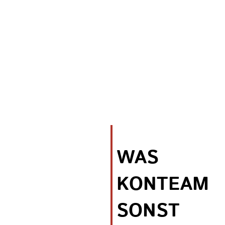
systemischen Hintergrund mit einer charmanten Leichtigkeit.
So gelingen auch anspruchsvolle Prozesse: Klar, empathisch
und lösungsorientiert.
WAS
KONTEAM
SONST