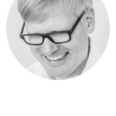
Thomas Hengge
Der Diplom-Sozialpädagoge (FH) mit Methoden
übergreifender Berater-Ausbildung und Weiterbildung zum