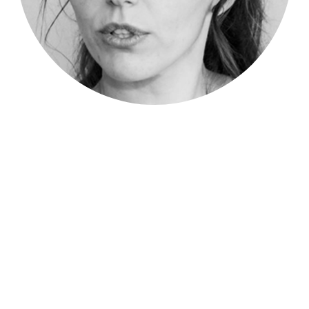
Tamara Trommer
Die Kommunikations-Wissenschaftlerin ist eine erfahrene,
Beraterin und Trainerin, die Menschen mit viel
Einfühlungsvermögen und Engagement in ihrer persönlichen
und beruflichen Entwicklung begleitet. Mit einem feinen
Gespür für Menschen, mit Humor und ansteckender
Begeisterung sowie den neuesten Methoden der
Führungskräfte und Organisations-Entwicklung macht sie
Veränderung nicht nur möglich, sondern auch greifbar und
inspirierend. Sie liebt es, neue Perspektiven zu öffnen,
Potenziale zu wecken und nachhaltige Erfolge zu schaffen.
Dabei verbindet sie fundiertes Fachwissen und ihren