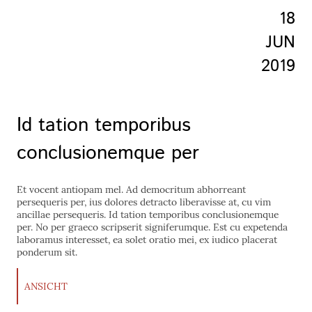
18
JUN
2019
Id tation temporibus
conclusionemque per
Et vocent antiopam mel. Ad democritum abhorreant
persequeris per, ius dolores detracto liberavisse at, cu vim
ancillae persequeris. Id tation temporibus conclusionemque
per. No per graeco scripserit signiferumque. Est cu expetenda
laboramus interesset, ea solet oratio mei, ex iudico placerat
ponderum sit.
ANSICHT